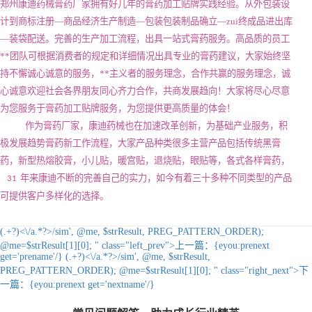
郑州康迪药械膏药厂家拥有好几年的膏药加工贴牌实践经验。从外包装设
计到商标注册—商品经济生产制造—包装包装制品确立—zui终成品进出库
—装袋配送。完善的生产加工流程，出具一站式膏药服务。高品质的员工
**团队可根据消费者的规定和详细情况出具专业的膏药建议，大家始终坚
持不懈诚心诚意的服务，**主义者的服务理念，合作共赢的服务理念，诚
心诚意欢迎社会各界朋友同心齐力合作，共商发展趋向！大家将尽心尽意
为您服务于膏药加工贴牌服务，为您提供更高质量的体会！
作为膏药厂家，康迪药械也在加速改革创新，为基础产业服务，积
极发展趋势膏药新工作流程，大家产品种类很多主营产品包括传统黑膏
药，新型热熔胶膏，小儿贴，暖宫贴，退烧贴，眼贴等，各式各样膏药，
年来康迪不断的完善自己的实力，如今有着三十多种不同类型的产品
31
可提供客户多样化的选择。
(.+?)<\/a.*?>/sim', @me, $strResult, PREG_PATTERN_ORDER);
@me=$strResult[1][0]; " class="left_prev">
上一篇：
{eyou:prenext
get='prename'/}
(.+?)<\/a.*?>/sim', @me, $strResult,
PREG_PATTERN_ORDER); @me=$strResult[1][0]; " class="right_next">
下
一篇：
{eyou:prenext get='nextname'/}