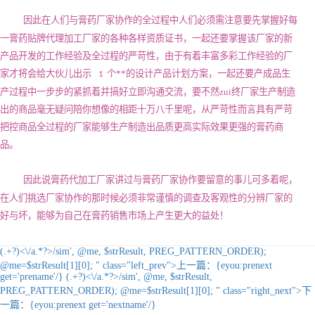
因此在人们与膏药厂家协作的全过程中人们必须需注意要先掌握好每
一膏药贴牌代理加工厂家的各种各样资质证书，一起还要掌握该厂家的新
产品开发的工作经验及全过程的严苛性，由于有着丰富多彩工作经验的厂
家才将会给大伙儿出示
个**的设计产品计划方案，一起还要产成品生
1
产过程中一步步的紧抓着并搞好立即沟通交流，要不然zui终厂家生产制造
出的商品毫无疑问陪你想像的相距十万八千里呢，从严苛性而言具有严苛
把控商品全过程的厂家能够生产制造出品质更高实际效果更强的膏药商
品。
因此说膏药代加工厂家讲过与膏药厂家协作要留意的事儿可多着呢，
在人们挑选厂家协作的那时候必须非常谨慎的调查及客观性的分辨厂家的
好与坏，能够为自己在膏药销售市场上产生更大的益处！
(.+?)<\/a.*?>/sim', @me, $strResult, PREG_PATTERN_ORDER);
@me=$strResult[1][0]; " class="left_prev">
上一篇：
{eyou:prenext
get='prename'/}
(.+?)<\/a.*?>/sim', @me, $strResult,
PREG_PATTERN_ORDER); @me=$strResult[1][0]; " class="right_next">
下
一篇：
{eyou:prenext get='nextname'/}