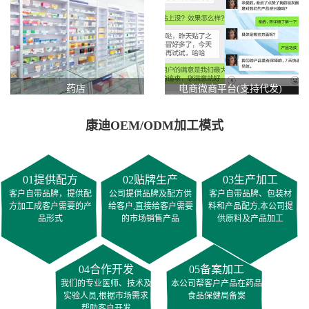
药店
电商微商平台(支持代发)
康迪OEM/ODM加工模式
01提供配方
02贴牌生产
03生产加工
客户自带品牌，提供配
公司提供品牌及配方供
客户自带品牌、包装材
方加工成客户需要的产
给客户,直接给客户需要
料和产品配方,本公司提
品形式
的市场销售产品
供原料及产品加工
04合作开发
05备案加工
我们的专业医师、技术及
本公司帮客户产品在药品
实验人员,根据市场需求
食品保健局备案
帮助客户开发