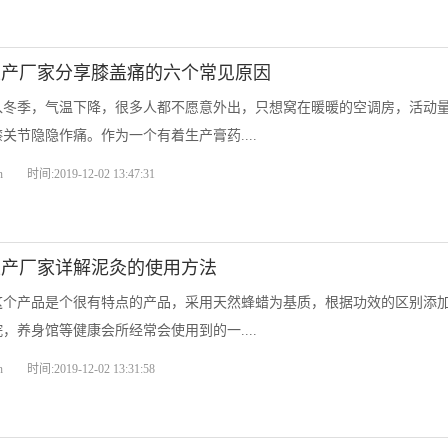
生产厂家分享膝盖痛的六个常见原因
入冬季，气温下降，很多人都不愿意外出，只想窝在暖暖的空调房，活动
关节隐隐作痛。作为一个有着生产膏药....
n
时间:2019-12-02 13:47:31
生产厂家详解泥灸的使用方法
这个产品是个很有特点的产品，采用天然蜂蜡为基质，根据功效的区别添
，养身馆等健康会所经常会使用到的一....
n
时间:2019-12-02 13:31:58