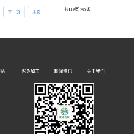
共
119
页
709
条
下一页
末页
伏贴
泥灸加工
新闻资讯
关于我们