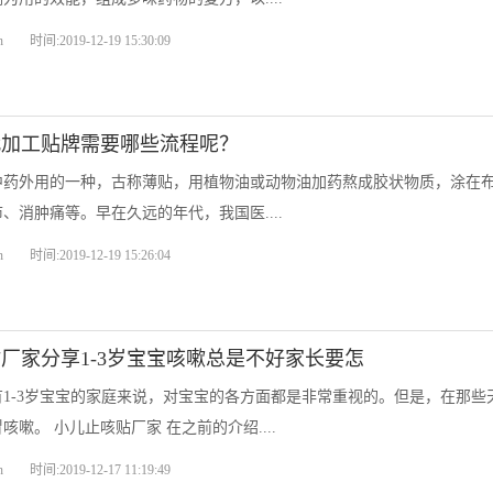
n
时间:2019-12-19 15:30:09
代加工贴牌需要哪些流程呢？
中药外用的一种，古称薄贴，用植物油或动物油加药熬成胶状物质，涂在
、消肿痛等。早在久远的年代，我国医....
n
时间:2019-12-19 15:26:04
厂家分享1-3岁宝宝咳嗽总是不好家长要怎
有1-3岁宝宝的家庭来说，对宝宝的各方面都是非常重视的。但是，在那
咳嗽。 小儿止咳贴厂家 在之前的介绍....
n
时间:2019-12-17 11:19:49