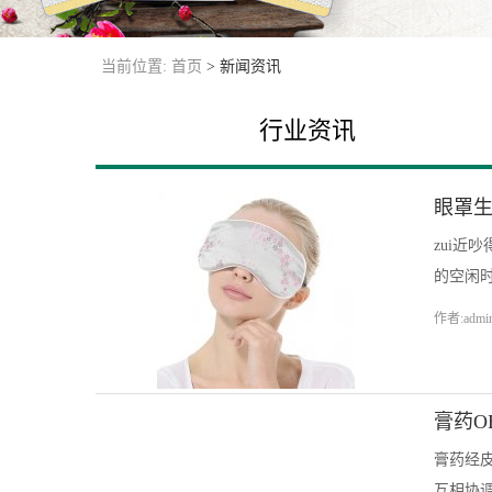
当前位置:
首页
>
新闻资讯
行业资讯
眼罩
zui
的空闲时
作者:admi
膏药O
膏药经
互相协调