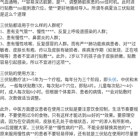
气血通畅，**容易深达脏腑，是**、调整肺脏疾患的zui佳时机。此时进
行贴敷**zui能刺激穴位，使**更好地循经导入。所谓冬病夏治三伏贴就
是这么个道理
三伏贴都适用于什么样的人群呢？
1、患有支气管**、慢性****、反复上呼吸道感染的人群；
2、患有慢性**、鼻窦炎的人群；
3、患有慢性咳嗽、反复感冒的人群。而有严**肺功能疾病患者、对**过
敏者、皮肤长有疱、疖以及皮肤有破损者、疾病发作期（如发烧、正在咳
喘等）患者不宜进行贴敷**。此外，2岁以下的孩子由于皮肤娇嫩，贴敷
容易引起感染，所以不宜进行这项**。
三伏贴的使用方法：
三伏贴敷疗法3～5年为一个疗程。每年分为三个阶段，即
头伏
、中伏和末
伏。 一般每伏贴敷3次，每次贴4个穴位，即贴4片。儿童每次贴2～4小
时，成人每次贴6小时。但根据个体差异、患者的病情，**会对贴敷时
间、次数做适当调整。
此外，中医方面建议患者在使用三伏贴是要注意饮食控制，生活节奏要规
律，不要使用过冷的食物，只有这样才能达到zui好的**效果。要原理空
调，因为在空调房间，皮肤毛孔处于收缩状态，对**的渗入有所影响，
zui后提醒大家，三伏贴不是**慢性病的**药，不能全部替换其他的**，
原来服用慢性病**的患者不要轻易停掉，还有就是三伏贴在使用时尽量要