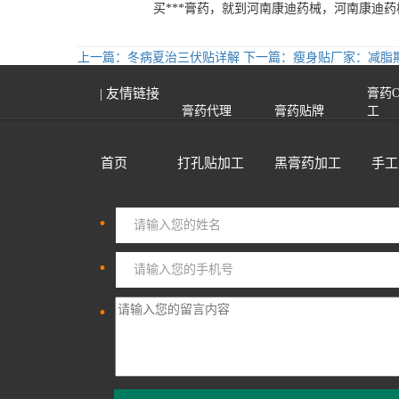
买***膏药，就到河南康迪药械，河南康迪药械膏药
上一篇：冬病夏治三伏贴详解
下一篇：瘦身贴厂家：减脂
| 友情链接
膏药
膏药代理
膏药贴牌
工
首页
打孔贴加工
黑膏药加工
手工
·
·
·