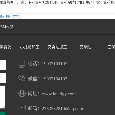
生产厂家，专业膏药批发代理，膏药贴牌代加工生产厂家，膏药招商加盟，咨
期间的小妙招
OEM代加
黑膏药
小儿贴加工
艾灸贴加工
艾草贴
三
电话：19937104197
微信：19937104197
网址：www.hnkdgy.com
邮箱：2753332810@qq.com