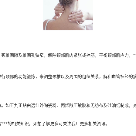
椎间隙及椎间孔狭窄，解除颈部肌肉紧张或抽筋，平衡颈部肌应力，**颈
颈部的功能锻炼，来调整颈椎以及周围的组织关系，解和血管神经的病
如王九正贴由远红外陶瓷粉、丙烯酸压敏胶和无纺布及硅油纸制成，对于*
**的相关知识，如想了解更多可关注我厂更多相关资讯。