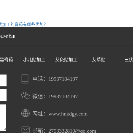
代加工的膏药有哪些优势？
OEM代加
黑膏药
小儿贴加工
艾灸贴加工
艾草贴
三
电话：19937104197
微信：19937104197
网址：www.hnkdgy.com
邮箱：2753332810@qq.com