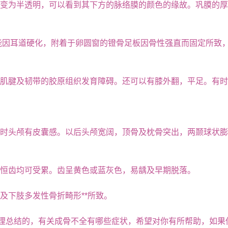
变为半透明，可以看到其下方的脉络膜的颜色的缘故。巩膜的厚
可能因耳道硬化，附着于卵圆窗的镫骨足板因骨性强直而固定所致
腱及韧带的胶原组织发育障碍。还可以有膝外翻，平足。有时
头颅有皮囊感。以后头颅宽阔，顶骨及枕骨突出，两颞球状膨
恒齿均可受累。齿呈黄色或蓝灰色，易龋及早期脱落。
下肢多发性骨折畸形**所致。
理总结的，有关成骨不全有哪些症状，希望对你有所帮助，如果