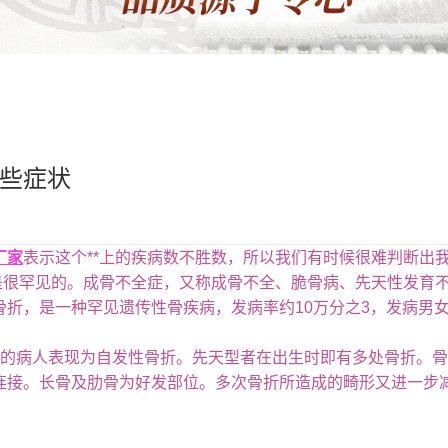
些症状
厂家
表示这个**上的疾病数不胜数，所以我们有时候很难判断出
病是很罕见的。成骨不全症，又称成骨不全、脆骨病、先天性发育
折，是一种罕见遗传性骨疾病，发病率约10万分之3，发病男
病人表现为自发性骨折。先天型者在出生时即有多处骨折。骨折
连接。长骨及肋骨为好发部位。多次骨折所造成的畸形又进一步