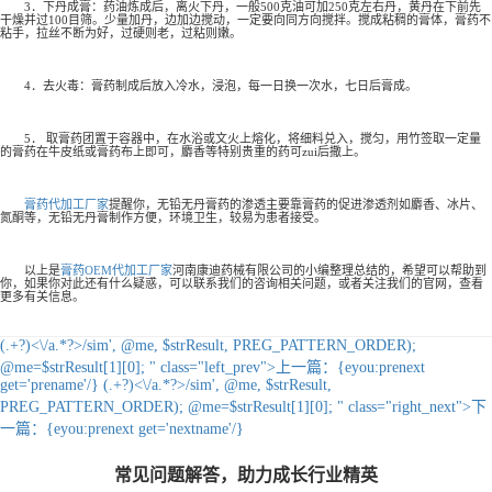
3．下丹成膏：药油炼成后，离火下丹，一般500克油可加250克左右丹，黄丹在下前先
干燥并过100目筛。少量加丹，边加边搅动，一定要向同方向搅拌。搅成粘稠的膏体，膏药不
粘手，拉丝不断为好，过硬则老，过粘则嫩。
4．去火毒：膏药制成后放入冷水，浸泡，每一日换一次水，七日后膏成。
5． 取膏药团置于容器中，在水浴或文火上熔化，将细料兑入，搅匀，用竹签取一定量
的膏药在牛皮纸或膏药布上即可，麝香等特别贵重的药可zui后撒上。
膏药代加工厂家
提醒你，无铅无丹膏药的渗透主要靠膏药的促进渗透剂如麝香、冰片、
氮酮等，无铅无丹膏制作方便，环境卫生，较易为患者接受。
以上是
膏药OEM代加工厂家
河南康迪药械有限公司的小编整理总结的，希望可以帮助到
你，如果你对此还有什么疑惑，可以联系我们的咨询相关问题，或者关注我们的官网，查看
更多有关信息。
(.+?)<\/a.*?>/sim', @me, $strResult, PREG_PATTERN_ORDER);
@me=$strResult[1][0]; " class="left_prev">
上一篇：
{eyou:prenext
get='prename'/}
(.+?)<\/a.*?>/sim', @me, $strResult,
PREG_PATTERN_ORDER); @me=$strResult[1][0]; " class="right_next">
下
一篇：
{eyou:prenext get='nextname'/}
常见问题解答，助力成长行业精英