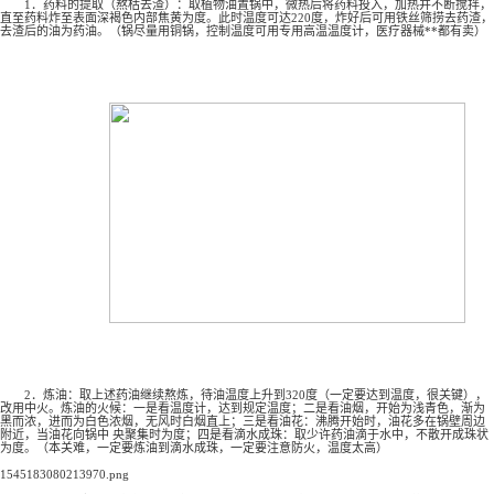
1．药料的提取（熬枯去渣）：取植物油置锅中，微热后将药料投入，加热并不断搅拌，
直至药料炸至表面深褐色内部焦黄为度。此时温度可达220度，炸好后可用铁丝筛捞去药渣，
去渣后的油为药油。（锅尽量用铜锅，控制温度可用专用高温温度计，医疗器械**都有卖）
2．炼油：取上述药油继续熬炼，待油温度上升到320度（一定要达到温度，很关键），
改用中火。炼油的火候：一是看温度计，达到规定温度；二是看油烟，开始为浅青色，渐为
黑而浓，进而为白色浓烟，无风时白烟直上；三是看油花：沸腾开始时，油花多在锅壁周边
附近，当油花向锅中 央聚集时为度；四是看滴水成珠：取少许药油滴于水中，不散开成珠状
为度。（本关难，一定要炼油到滴水成珠，一定要注意防火，温度太高）
1545183080213970.png