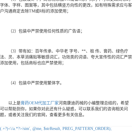
字体、字样、图案等，其中包括横竖方向性的更改，如有特殊需求应与客
户沟通商定去除TM或R标的添加使用；
（2）包装中严禁使用任何性质的广告语；
（3）带有如：百年传承、中华老 字号、**、祖 传、膏药、绿色疗
法、灵、本草消痛贴等敏感词汇，功效类的词语、夸大宣传性的词汇严禁
添加使用，包括商标也应严禁使用；
（4）包装中严禁使用繁体字。
以上是
膏药OEM代加工厂家
河南康迪药械的小编整理总结的，希望
可以帮助到你，如果你对此还有什么疑惑，可以联系我们的咨询相关问
题，或者关注我们的官网，查看更多有关信息。
(.+?)<\/a.*?>/sim', @me, $strResult, PREG_PATTERN_ORDER);